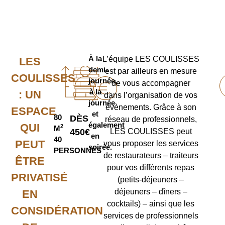
À la
L’équipe LES COULISSES
LES
demi-
est par ailleurs en mesure
COULISSES
journée,
de vous accompagner
à la
: UN
dans l’organisation de vos
journée
évènements. Grâce à son
ESPACE
et
80
DÈS
réseau de professionnels,
également
QUI
2
M
450€
LES COULISSES peut
en
40
PEUT
vous proposer les services
soirée.
PERSONNES
de restaurateurs – traiteurs
ÊTRE
pour vos différents repas
PRIVATISÉ
(petits-déjeuners –
déjeuners – dîners –
EN
cocktails) – ainsi que les
CONSIDÉRATION
services de professionnels